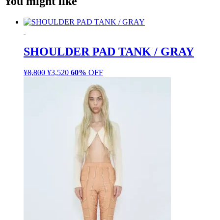
You might like
SHOULDER PAD TANK / GRAY
¥
8,800
元
¥
3,520
現
60%
OFF
の
在
価
の
格
価
は
格
¥8,800
は
で
¥3,520
し
で
た。
す。