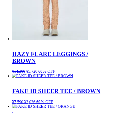
HAZY FLARE LEGGINGS /
BROWN
¥
14,300
元
¥
5,720
現
60%
OFF
の
在
価
の
格
価
FAKE ID SHEER TEE / BROWN
は
格
¥14,300
は
¥
7,590
元
¥
3,036
現
60%
OFF
で
¥5,720
の
在
し
で
価
の
た。
す。