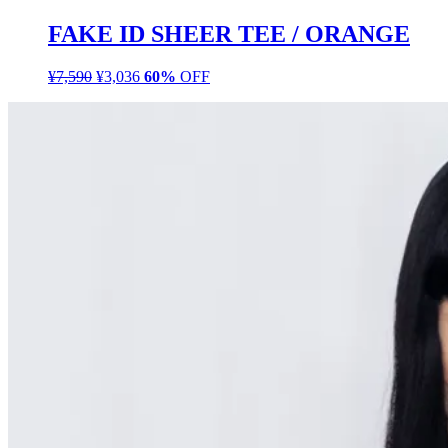
格
価
FAKE ID SHEER TEE / ORANGE
は
格
¥7,590
は
¥
7,590
元
¥
3,036
現
60%
OFF
で
¥3,036
の
在
し
で
価
の
た。
す。
格
価
は
格
¥7,590
は
で
¥3,036
し
で
た。
す。