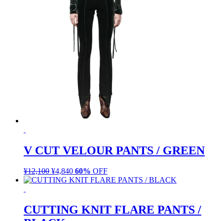
V CUT VELOUR PANTS / GREEN
¥
12,100
元
¥
4,840
現
60%
OFF
の
在
価
の
格
価
CUTTING KNIT FLARE PANTS /
は
格