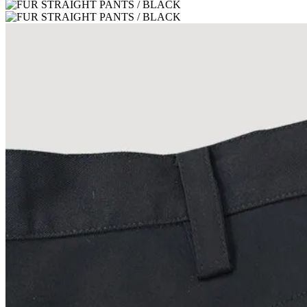
で
¥6,600
し
で
た。
す。