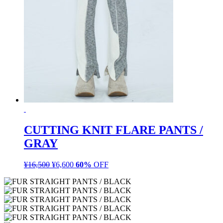
CUTTING KNIT FLARE PANTS /
GRAY
¥
16,500
元
¥
6,600
現
60%
OFF
の
在
価
の
格
価
は
格
¥16,500
は