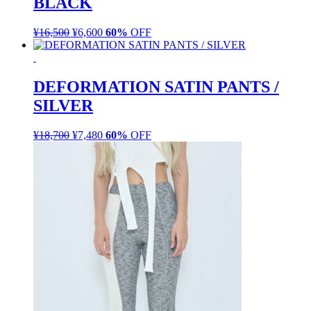
BLACK
¥12,100
は
で
¥4,840
し
で
¥
16,500
元
¥
6,600
現
60%
OFF
た。
す。
の
在
価
の
格
価
DEFORMATION SATIN PANTS /
は
格
SILVER
¥16,500
は
で
¥6,600
し
で
¥
18,700
元
¥
7,480
現
60%
OFF
た。
す。
の
在
価
の
格
価
は
格
¥18,700
は
で
¥7,480
し
で
た。
す。