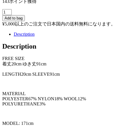
143ポイント獲得
2WAY
HOODED
Add to bag
MUFFLER
¥
5,000
以上のご注文で日本国内の送料無料になります。
KNIT
/
Description
RED
個
Description
FREE SIZE
着丈20cm ゆき丈91cm
LENGTH20cm SLEEVE91cm
MATERIAL
POLYESTER67% NYLON18% WOOL12%
POLYURETHANE3%
MODEL: 171cm