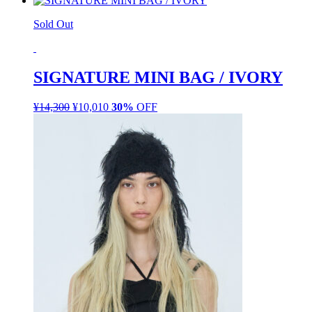
Sold Out
SIGNATURE MINI BAG / IVORY
¥
14,300
元
¥
10,010
現
30%
OFF
の
在
価
の
格
価
は
格
¥14,300
は
で
¥10,010
し
で
た。
す。