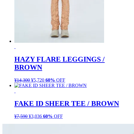
HAZY FLARE LEGGINGS /
BROWN
¥
14,300
元
¥
5,720
現
60%
OFF
の
在
価
の
格
価
FAKE ID SHEER TEE / BROWN
は
格
¥14,300
は
¥
7,590
元
¥
3,036
現
60%
OFF
で
¥5,720
の
在
し
で
価
の
た。
す。