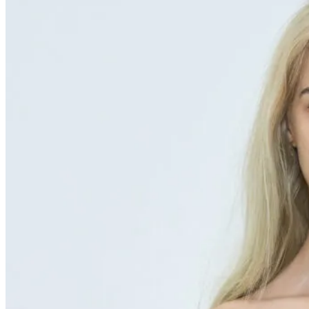
格
価
は
格
¥7,590
は
で
¥3,036
し
で
た。
す。