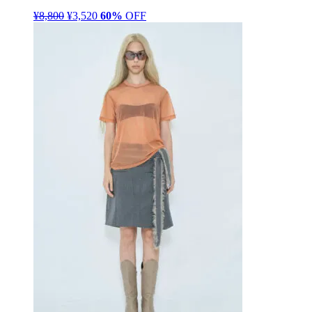
¥
8,800
元
¥
3,520
現
60%
OFF
の
在
価
の
格
価
は
格
¥8,800
は
で
¥3,520
し
で
た。
す。