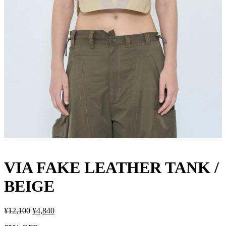
VIA FAKE LEATHER TANK /
BEIGE
¥
12,100
元
¥
4,840
現
の
在