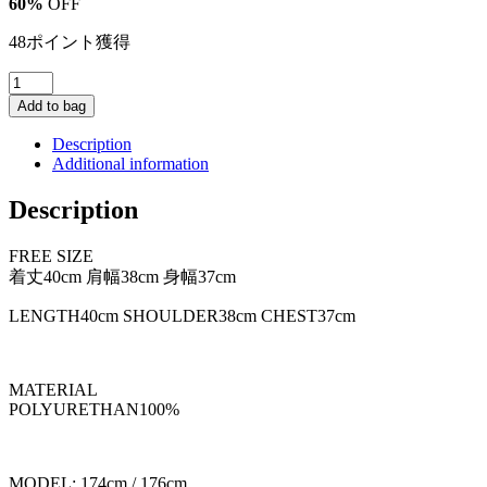
60%
OFF
価
の
格
価
48ポイント獲得
は
格
VIA
¥12,100
は
FAKE
で
¥4,840
Add to bag
LEATHER
し
で
TANK
Description
た。
す。
/
Additional information
BEIGE
個
Description
FREE SIZE
着丈40cm 肩幅38cm 身幅37cm
LENGTH40cm SHOULDER38cm CHEST37cm
MATERIAL
POLYURETHAN100%
MODEL: 174cm / 176cm