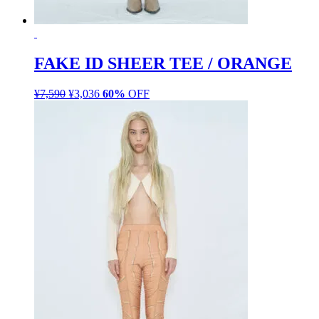
FAKE ID SHEER TEE / ORANGE
¥
7,590
元
¥
3,036
現
60%
OFF
の
在
価
の
格
価
は
格
¥7,590
は
で
¥3,036
し
で
た。
す。