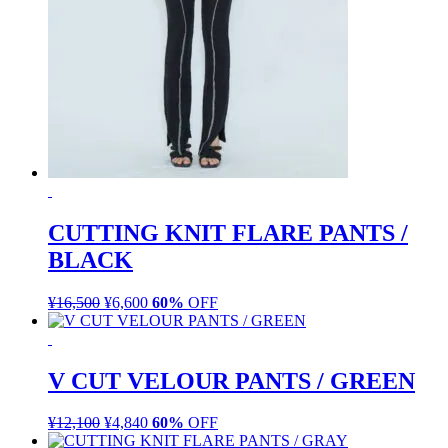
CUTTING KNIT FLARE PANTS /
BLACK
¥
16,500
元
¥
6,600
現
60%
OFF
の
在
価
の
格
価
V CUT VELOUR PANTS / GREEN
は
格
¥16,500
は
¥
12,100
元
¥
4,840
現
60%
OFF
で
¥6,600
の
在
し
で