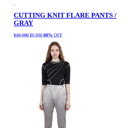
価
の
た。
す。
格
価
CUTTING KNIT FLARE PANTS /
は
格
GRAY
¥12,100
は
で
¥4,840
し
で
¥
16,500
元
¥
6,600
現
60%
OFF
た。
す。
の
在
価
の
格
価
は
格
¥16,500
は
で
¥6,600
し
で
た。
す。