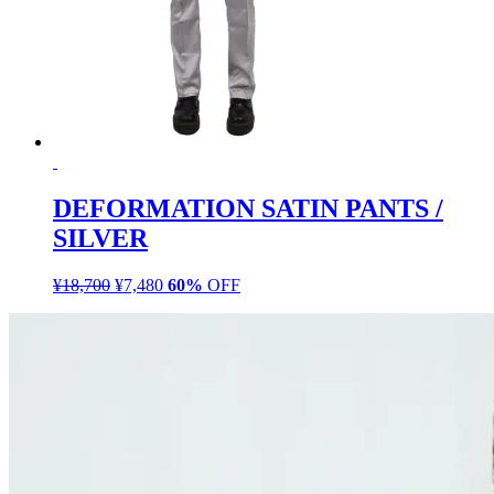
DEFORMATION SATIN PANTS /
SILVER
¥
18,700
元
¥
7,480
現
60%
OFF
の
在
価
の
格
価
は
格
¥18,700
は
で
¥7,480
し
で
た。
す。